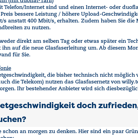
n (mit duoflat-Tarif)
 Telefon/Internet sind und einen Internet- oder duoflat
n Preis bessere Leistung / höhere Upload-Geschwindigk
s anstatt 400 Mbit/s, erhalten. Zudem haben Sie die M
andbreiten zu nutzen.
der direkt am selben Tag oder etwas später ein Technik
t ihn auf die neue Glasfaserleitung um. Ab diesem Mom
and für Sie.
fonie
rnetgeschwindigkeit, die bisher technisch nicht möglic
auch die Telekom) nutzen das Glasfasernetz von willy.t
rgen. Ihr bestehender Anbieter wird sich diesbezüglic
netgeschwindigkeit doch zufrieden, 
auchen?
te schon an morgen zu denken. Hier sind ein paar Gründ