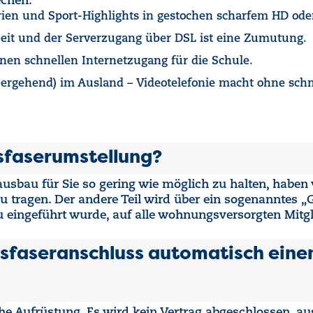
echen:
ien und Sport-Highlights in gestochen scharfem HD oder
beit und der Serverzugang über DSL ist eine Zumutung.
inen schnellen Internetzugang für die Schule.
bergehend) im Ausland – Videotelefonie macht ohne schne
sfaserumstellung?
usbau für Sie so gering wie möglich zu halten, haben
zu tragen. Der andere Teil wird über ein sogenanntes „G
ingeführt wurde, auf alle wohnungsversorgten Mitglie
sfaseranschluss automatisch einen 
he Aufrüstung. Es wird kein Vertrag abgeschlossen, au