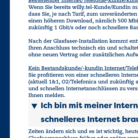
Bestehender Internet/Telefonie-Kunde/Kundi
Wenn Sie bereits willy.tel-Kunde/Kundin mit
dass Sie, je nach Tarif, zum unveränderte
einen höheren Download, nämlich 500 Mbit/
zukünftig 1 Gbit/s oder noch schnellere B
Nach der Glasfaser-Installation kommt entwe
Ihren Anschluss technisch ein und schalte
ohne neuen Vertrag oder zusätzlichen Aufw
Kein Bestandskunde/-kundin Internet/Tele
Sie profitieren von einer schnelleren Inte
(aktuell 1&1, O2/Telefonica und zukünftig 
und schnellen Internetanschlüssen zu verso
Ihnen melden.
Ich bin mit meiner Inter
schnelleres Internet br
Zeiten ändern sich und es ist wichtig, heu