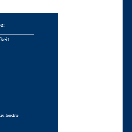
e:
keit
 zu feuchte