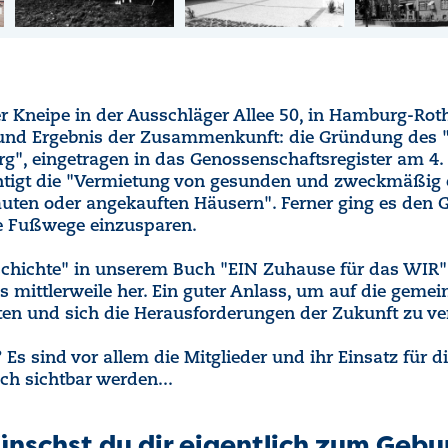
ner Kneipe in der Ausschläger Allee 50, in Hamburg-Roth
 und Ergebnis der Zusammenkunft: die Gründung des 
", eingetragen in das Genossenschaftsregister am 4. 
tigt die "Vermietung von gesunden und zweckmäßig 
erbauten oder angekauften Häusern". Ferner ging es de
e Fußwege einzusparen.
Geschichte" in unserem Buch "EIN Zuhause für das WI
s mittlerweile her. Ein guter Anlass, um auf die geme
en und sich die Herausforderungen der Zukunft zu ve
 sind vor allem die Mitglieder und ihr Einsatz für di
ch sichtbar werden...
nschst du dir eigentlich zum Gebu